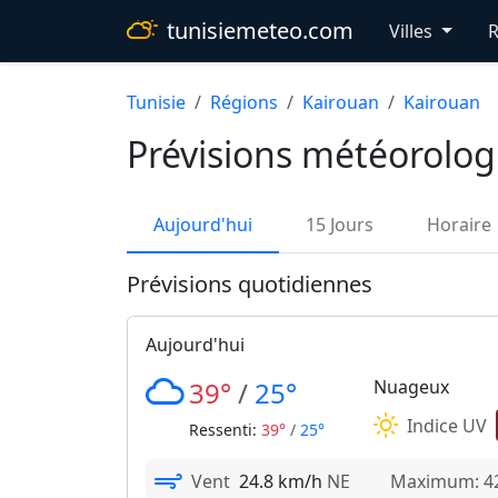
tunisiemeteo.com
Villes
R
Tunisie
Régions
Kairouan
Kairouan
Prévisions météorolog
Aujourd'hui
15 Jours
Horaire
Prévisions quotidiennes
Aujourd'hui
39°
/
25°
Nuageux
Indice UV
Ressenti:
39°
/
25°
Vent
24.8 km/h
NE
Maximum: 42