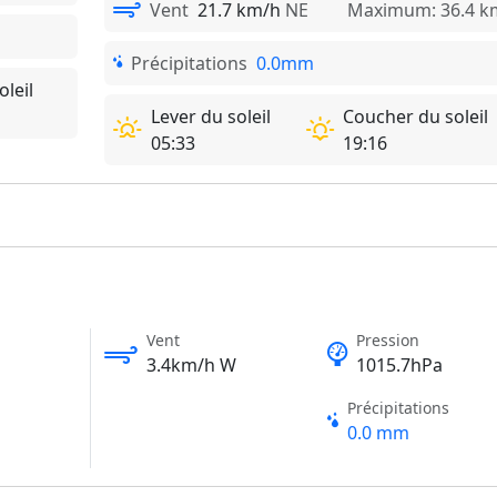
Vent
21.7 km/h
NE
Maximum: 36.4 k
Précipitations
0.0mm
leil
Lever du soleil
Coucher du soleil
05:33
19:16
1
Vent
Pression
3.4km/h W
1015.7hPa
Précipitations
0.0 mm