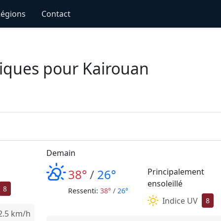
égions
Contact
iques pour Kairouan
Demain
38°
/
26°
Principalement
ensoleillé
8
Ressenti:
38°
/
26°
Indice UV
8
.5 km/h